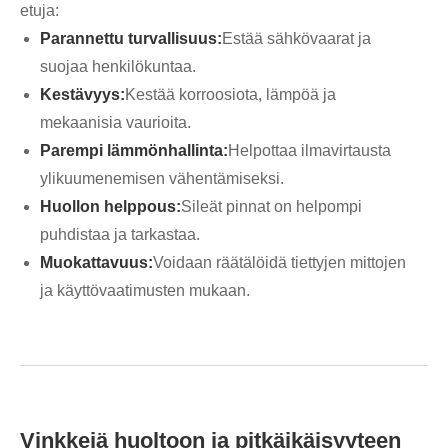
etuja:
Parannettu turvallisuus:
Estää sähkövaarat ja
suojaa henkilökuntaa.
Kestävyys:
Kestää korroosiota, lämpöä ja
mekaanisia vaurioita.
Parempi lämmönhallinta:
Helpottaa ilmavirtausta
ylikuumenemisen vähentämiseksi.
Huollon helppous:
Sileät pinnat on helpompi
puhdistaa ja tarkastaa.
Muokattavuus:
Voidaan räätälöidä tiettyjen mittojen
ja käyttövaatimusten mukaan.
Vinkkejä huoltoon ja pitkäikäisyyteen