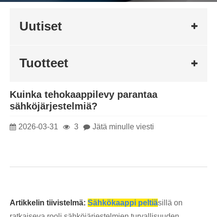
Uutiset
Tuotteet
Kuinka tehokaappilevy parantaa
sähköjärjestelmiä?
2026-03-31
3
Jätä minulle viesti
Artikkelin tiivistelmä:
Sähkökaappi peltiä
sillä on
ratkaiseva rooli sähköjärjestelmien turvallisuuden,