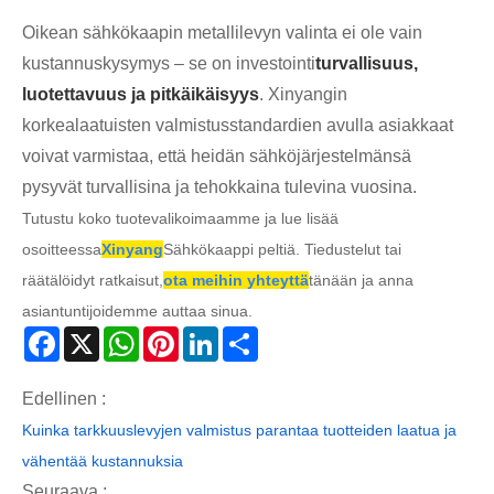
Oikean sähkökaapin metallilevyn valinta ei ole vain
kustannuskysymys – se on investointi
turvallisuus,
luotettavuus ja pitkäikäisyys
. Xinyangin
korkealaatuisten valmistusstandardien avulla asiakkaat
voivat varmistaa, että heidän sähköjärjestelmänsä
pysyvät turvallisina ja tehokkaina tulevina vuosina.
Tutustu koko tuotevalikoimaamme ja lue lisää
osoitteessa
Xinyang
Sähkökaappi peltiä. Tiedustelut tai
räätälöidyt ratkaisut,
ota meihin yhteyttä
tänään ja anna
asiantuntijoidemme auttaa sinua.
Facebook
X
WhatsApp
Pinterest
LinkedIn
Share
Edellinen :
Kuinka tarkkuuslevyjen valmistus parantaa tuotteiden laatua ja
vähentää kustannuksia
Seuraava :