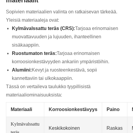
materiaalit
Sopivien materiaalien valinta on ratkaisevan tärkeää.
Yleisiä materiaaleja ovat:
Kylmävalssattu teräs (CRS):
Tarjoaa erinomaisen
muovattavuuden ja lujuuden, ihanteellinen
sisäkaappiin.
Ruostumaton teräs:
Tarjoaa erinomaisen
korroosionkestävyyden ankariin ympäristöihin.
Alumiini:
Kevyt ja ruosteenkestävä, sopii
kannettaviin tai ulkokaappiin.
Tässä on vertaileva taulukko tyypillisistä
materiaaliominaisuuksista:
Materiaali
Korroosionkestävyys
Paino
Kylmävalssattu
Keskikokoinen
Raskas
teräs