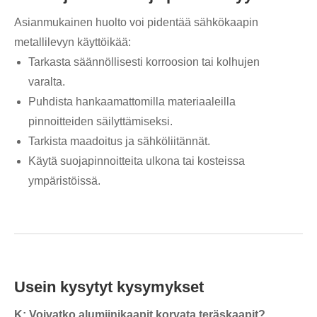
Asianmukainen huolto voi pidentää sähkökaapin
metallilevyn käyttöikää:
Tarkasta säännöllisesti korroosion tai kolhujen
varalta.
Puhdista hankaamattomilla materiaaleilla
pinnoitteiden säilyttämiseksi.
Tarkista maadoitus ja sähköliitännät.
Käytä suojapinnoitteita ulkona tai kosteissa
ympäristöissä.
Usein kysytyt kysymykset
K: Voivatko alumiinikaapit korvata teräskaapit?