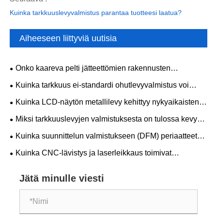
Kuinka tarkkuuslevyvalmistus parantaa tuotteesi laatua?
Aiheeseen liittyviä uutisia
Onko kaareva pelti jätteettömien rakennusten
julkisivujen tulevaisuus?
Kuinka tarkkuus ei-standardi ohutlevyvalmistus voi
parantaa räätälöidyn valmistuksen tehokkuutta?
Kuinka LCD-näytön metallilevy kehittyy nykyaikaisten
näyttölaitteiden kehityksen myötä?
Miksi tarkkuuslevyjen valmistuksesta on tulossa kevyen
painon selkäranka ilmailu- ja autoteollisuudessa
Kuinka suunnittelun valmistukseen (DFM) periaatteet
koskevat kotelolevyjen valmistusta?
Kuinka CNC-lävistys ja laserleikkaus toimivat
kotelolevyjen valmistuksessa?
Jätä minulle viesti