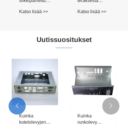
silkkipainettu
teräksestä
palvelinlevypaneeli
valmistettu ei-
Katso lisää >>
Katso lisää >>
standardi
ohutlevy
Uutissuositukset


Kuinka
Kuinka
kotelolevyjen
runkolevy