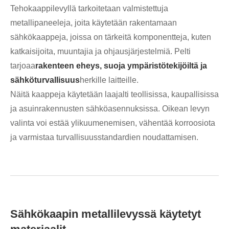
Tehokaappilevyllä tarkoitetaan valmistettuja
metallipaneeleja, joita käytetään rakentamaan
sähkökaappeja, joissa on tärkeitä komponentteja, kuten
katkaisijoita, muuntajia ja ohjausjärjestelmiä. Pelti
tarjoaa
rakenteen eheys, suoja ympäristötekijöiltä ja
sähköturvallisuus
herkille laitteille.
Näitä kaappeja käytetään laajalti teollisissa, kaupallisissa
ja asuinrakennusten sähköasennuksissa. Oikean levyn
valinta voi estää ylikuumenemisen, vähentää korroosiota
ja varmistaa turvallisuusstandardien noudattamisen.
Sähkökaapin metallilevyssä käytetyt