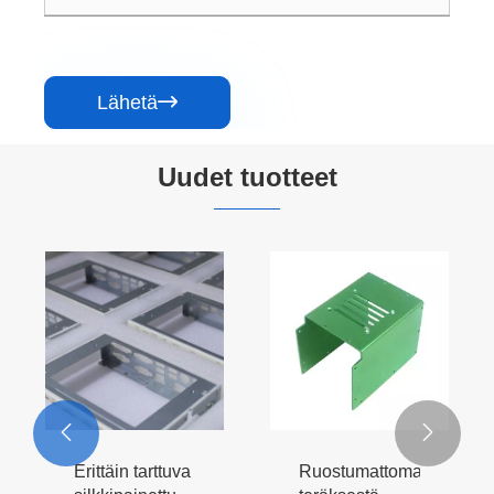
Lähetä

Uudet tuotteet


Erittäin tarttuva
Ruostumattomasta