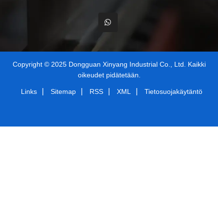
Copyright © 2025 Dongguan Xinyang Industrial Co., Ltd. Kaikki
oikeudet pidätetään.
|
|
|
|
Links
Sitemap
RSS
XML
Tietosuojakäytäntö