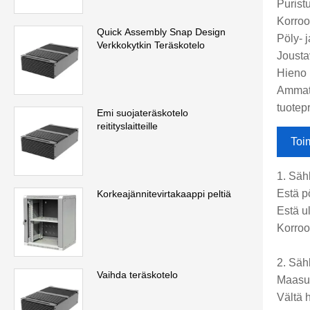
Purist
Korroo
Quick Assembly Snap Design
Pöly- j
Verkkokytkin Teräskotelo
Jousta
Hieno 
Ammatt
tuotepr
Emi suojateräskotelo
reitityslaitteille
Toi
1. Säh
Estä p
Korkeajännitevirtakaappi peltiä
Estä ul
Korroo
2. Säh
Vaihda teräskotelo
Maasuo
Vältä 