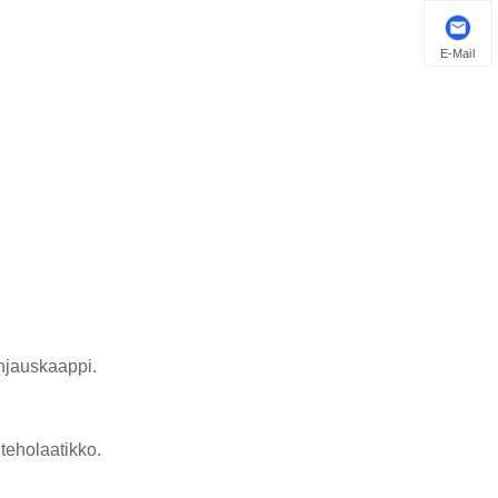
E-Mail
ohjauskaappi.
teholaatikko.