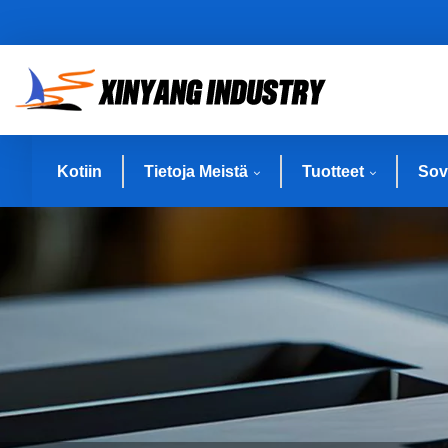
Kotiin
Tietoja Meistä
Tuotteet
Sov