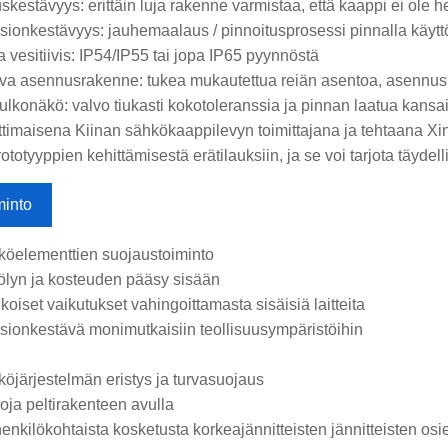
uskestävyys: erittäin luja rakenne varmistaa, että kaappi ei ole 
sionkestävyys: jauhemaalaus / pinnoitusprosessi pinnalla käyt
a vesitiivis: IP54/IP55 tai jopa IP65 pyynnöstä
va asennusrakenne: tukea mukautettua reiän asentoa, asennus
ulkonäkö: valvo tiukasti kokotoleranssia ja pinnan laatua kans
imaisena Kiinan sähkökaappilevyn toimittajana ja tehtaana Xi
ototyyppien kehittämisestä erätilauksiin, ja se voi tarjota täydelli
minto
köelementtien suojaustoiminto
ölyn ja kosteuden pääsy sisään
koiset vaikutukset vahingoittamasta sisäisiä laitteita
sionkestävä monimutkaisiin teollisuusympäristöihin
köjärjestelmän eristys ja turvasuojaus
ja peltirakenteen avulla
henkilökohtaista kosketusta korkeajännitteisten jännitteisten os