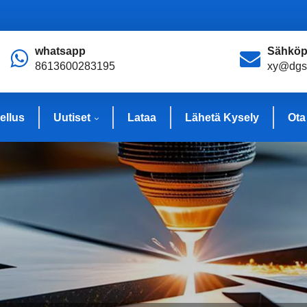
whatsapp
Sähköp
8613600283195
xy@dgs
ellus
Uutiset
Lataa
Lähetä Kysely
Ota