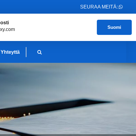
SEURAA MEITÄ:
osti
Suomi
xy.com
 Yhteyttä