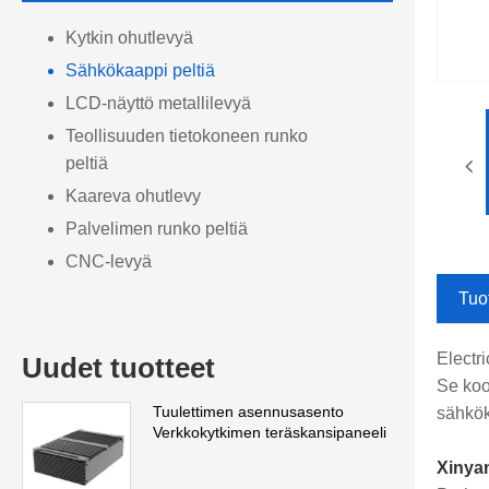
Kytkin ohutlevyä
Sähkökaappi peltiä
LCD-näyttö metallilevyä
Teollisuuden tietokoneen runko
peltiä
Kaareva ohutlevy
Palvelimen runko peltiä
CNC-levyä
Tuo
Electr
Uudet tuotteet
Se koo
Tuulettimen asennusasento
sähköko
Verkkokytkimen teräskansipaneeli
Xinyan