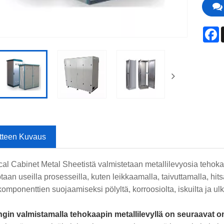
F
tteen Kuvaus
ical Cabinet Metal Sheetistä valmistetaan metallilevyosia tehoka
taan useilla prosesseilla, kuten leikkaamalla, taivuttamalla, hit
mponenttien suojaamiseksi pölyltä, korroosiolta, iskuilta ja ulko
gin valmistamalla tehokaapin metallilevyllä on seuraavat 