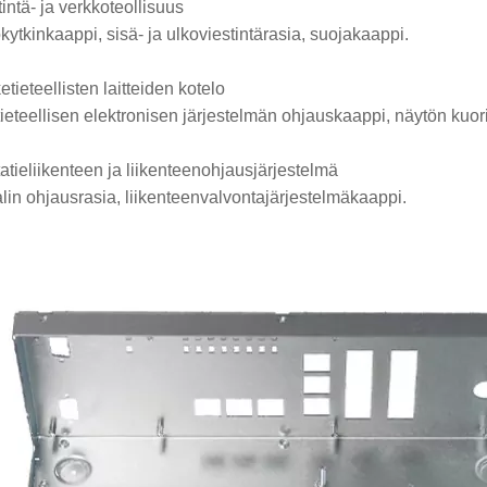
intä- ja verkkoteollisuus
kytkinkaappi, sisä- ja ulkoviestintärasia, suojakaappi.
tieteellisten laitteiden kotelo
ieteellisen elektronisen järjestelmän ohjauskaappi, näytön kuori
atieliikenteen ja liikenteenohjausjärjestelmä
lin ohjausrasia, liikenteenvalvontajärjestelmäkaappi.