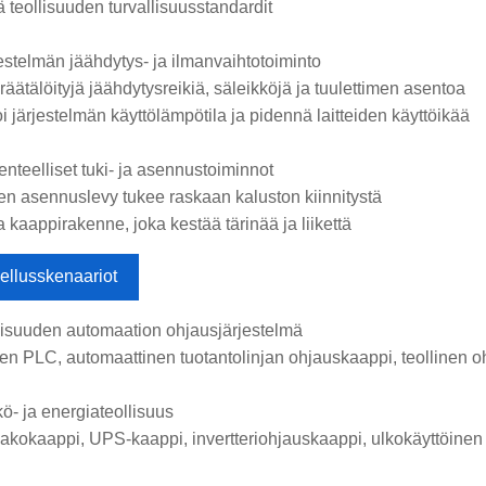
ä teollisuuden turvallisuusstandardit
jestelmän jäähdytys- ja ilmanvaihtotoiminto
räätälöityjä jäähdytysreikiä, säleikköjä ja tuulettimen asentoa
i järjestelmän käyttölämpötila ja pidennä laitteiden käyttöikää
enteelliset tuki- ja asennustoiminnot
en asennuslevy tukee raskaan kaluston kiinnitystä
 kaappirakenne, joka kestää tärinää ja liikettä
ellusskenaariot
lisuuden automaation ohjausjärjestelmä
nen PLC, automaattinen tuotantolinjan ohjauskaappi, teollinen 
ö- ja energiateollisuus
akokaappi, UPS-kaappi, invertteriohjauskaappi, ulkokäyttöinen 