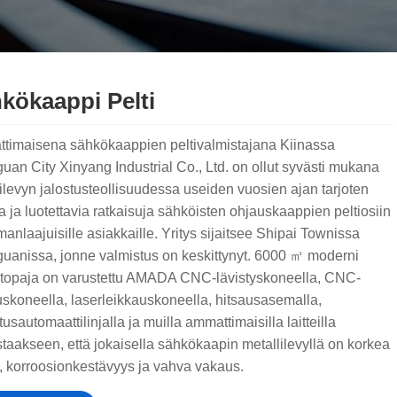
kökaappi Pelti
timaisena sähkökaappien peltivalmistajana Kiinassa
an City Xinyang Industrial Co., Ltd. on ollut syvästi mukana
ilevyn jalostusteollisuudessa useiden vuosien ajan tarjoten
a ja luotettavia ratkaisuja sähköisten ohjauskaappien peltiosiin
anlaajuisille asiakkaille. Yritys sijaitsee Shipai Townissa
uanissa, jonne valmistus on keskittynyt. 6000 ㎡ moderni
ntopaja on varustettu AMADA CNC-lävistyskoneella, CNC-
uskoneella, laserleikkauskoneella, hitsausasemalla,
tusautomaattilinjalla ja muilla ammattimaisilla laitteilla
taakseen, että jokaisella sähkökaapin metallilevyllä on korkea
, korroosionkestävyys ja vahva vakaus.