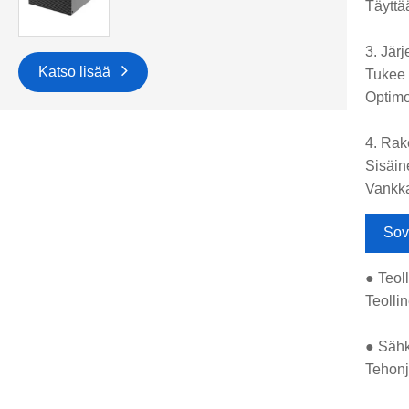
Täyttä
3. Jär
Katso lisää
Tukee 
Optimo
4. Rak
Sisäin
Vankka
Sov
● Teol
Teolli
● Sähk
Tehonj