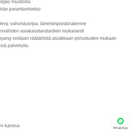
helppo muotoilla
töiän parantamiseksi
levy, vahvistusripa, lämmönpoistorakenne
ainvälisten asiakasstandardien mukaisesti
nyang voidaan räätälöidä asiakkaan piirustusten mukaan
siä palveluita.
ien kanssa
WhatsApp