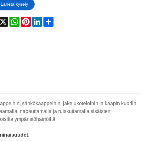
Lähetä kysely
acebook
X
WhatsApp
Pinterest
LinkedIn
Share
appeihin, sähkökaappeihin, jakelukoteloihin ja kaapin kuoriin.
saamalla, napauttamalla ja ruiskuttamalla sisäisten
isilta ympäristöhäiriöiltä.
ominaisuudet: