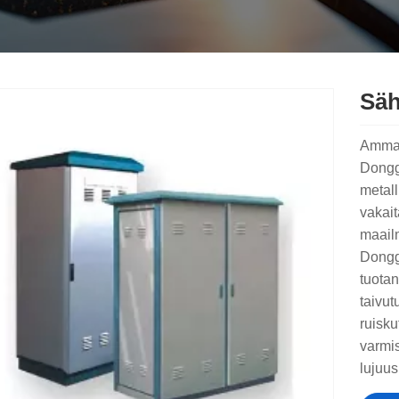
Säh
Ammat
Donggu
metall
vakait
maailm
Dongg
tuota
taivut
ruisku
varmis
lujuus