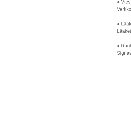
● Viest
Verkko
● Lääke
Lääket
● Raut
Signaa