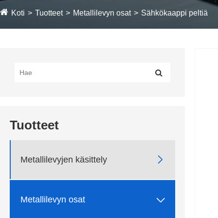
Koti
Tuotteet
Metallilevyn osat
Sähkökaappi peltiä
Tuotteet

Metallilevyjen käsittely

Metallilevyn osat