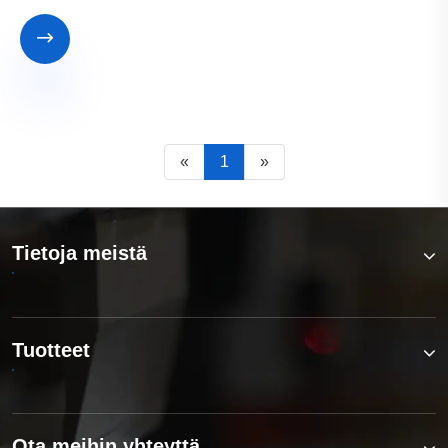

«
1
»
Tietoja meistä
Tuotteet
Ota meihin yhteyttä