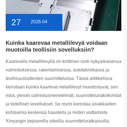
27
2026-04
Kuinka kaarevaa metallilevyä voidaan
muotoilla teollisiin sovelluksiin?
Kaarevalla metallilevyllä on kriittinen rooli nykyaikaisessa
valmistuksessa, rakentamisessa, autotekniikassa ja
teollisuuslaitteiden suunnittelussa. Tässä artikkelissa
kerrotaan kuinka kaarevat metallilevyt muodostuvat, sen
edut, yleiset valmistusmenetelmät, suunnittelunäkökohdat
ja todelliset sovellukset. Se myös korostaa asiakkaiden
kohtaamia keskeisiä haasteita ja niiden voittamista
Xinyangin tarjoamilla oikeilla suunnitteluratkaisuilla.