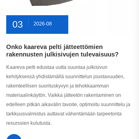
03
2026-08
Onko kaareva pelti jätteettömien
rakennusten julkisivujen tulevaisuus?
Kaareva pelti edustaa uutta suuntaa julkisivun
kehityksessä yhdistämällä suunnittelun joustavuuden,
rakenteellisen suorituskyvyn ja tehokkaamman
materiaalinkäytön. Vaikka jätteetön rakentaminen on
edelleen pitkän aikavälin tavoite, optimoitu suunnittelu ja
tarkkuusvalmistus auttavat vähentämään tarpeetonta
resurssien kulutusta.