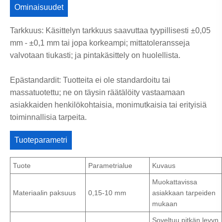
Ominaisuudet
Tarkkuus: Käsittelyn tarkkuus saavuttaa tyypillisesti ±0,05
mm - ±0,1 mm tai jopa korkeampi; mittatoleransseja
valvotaan tiukasti; ja pintakäsittely on huolellista.
Epästandardit: Tuotteita ei ole standardoitu tai
massatuotettu; ne on täysin räätälöity vastaamaan
asiakkaiden henkilökohtaisia, monimutkaisia ​​tai erityisiä
toiminnallisia tarpeita.
Tuoteparametri
Tuote
Parametrialue
Kuvaus
Muokattavissa
Materiaalin paksuus
0,15-10 mm
asiakkaan tarpeiden
mukaan
Soveltuu pitkän levyn