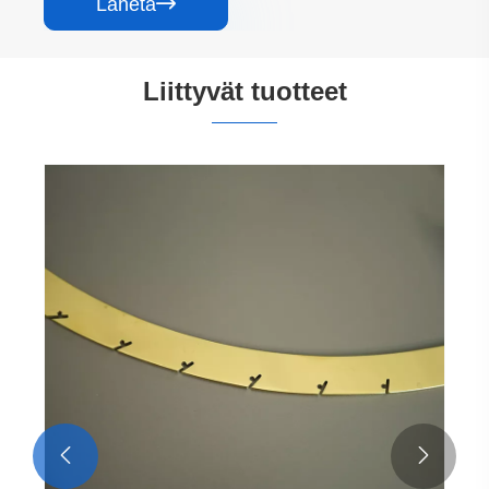
Lähetä

Liittyvät tuotteet

