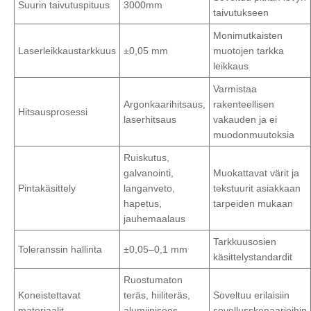
Suurin taivutuspituus
3000mm
taivutukseen
Monimutkaisten
Laserleikkaustarkkuus
±0,05 mm
muotojen tarkka
leikkaus
Varmistaa
Argonkaarihitsaus,
rakenteellisen
Hitsausprosessi
laserhitsaus
vakauden ja ei
muodonmuutoksia
Ruiskutus,
galvanointi,
Muokattavat värit ja
Pintakäsittely
langanveto,
tekstuurit asiakkaan
hapetus,
tarpeiden mukaan
jauhemaalaus
Tarkkuusosien
Toleranssin hallinta
±0,05–0,1 mm
käsittelystandardit
Ruostumaton
Koneistettavat
teräs, hiiliteräs,
Soveltuu erilaisiin
materiaalit
alumiiniseos,
sovellusskenaarioihin