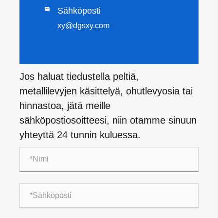

Sähköposti
xy@dgsxy.com
Jos haluat tiedustella peltiä,
metallilevyjen käsittelyä, ohutlevyosia tai
hinnastoa, jätä meille
sähköpostiosoitteesi, niin otamme sinuun
yhteyttä 24 tunnin kuluessa.