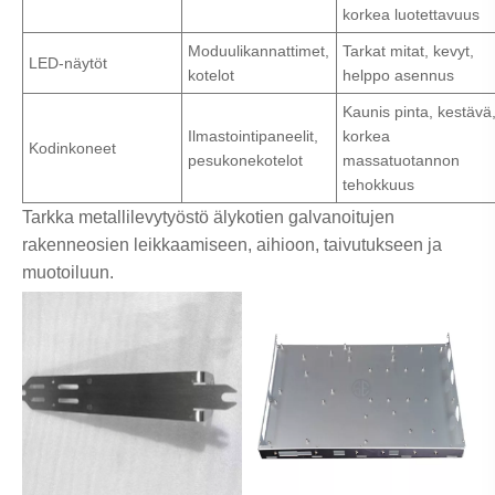
korkea luotettavuus
Moduulikannattimet,
Tarkat mitat, kevyt,
LED-näytöt
kotelot
helppo asennus
Kaunis pinta, kestävä
Ilmastointipaneelit,
korkea
Kodinkoneet
pesukonekotelot
massatuotannon
tehokkuus
Tarkka metallilevytyöstö älykotien galvanoitujen
rakenneosien leikkaamiseen, aihioon, taivutukseen ja
muotoiluun.