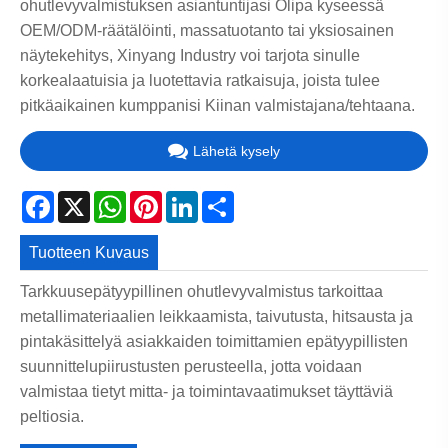
ohutlevyvalmistuksen asiantuntijasi Olipa kyseessä
OEM/ODM-räätälöinti, massatuotanto tai yksiosainen
näytekehitys, Xinyang Industry voi tarjota sinulle
korkealaatuisia ja luotettavia ratkaisuja, joista tulee
pitkäaikainen kumppanisi Kiinan valmistajana/tehtaana.
Lähetä kysely
Facebook
X
WhatsApp
Pinterest
LinkedIn
Share
Tuotteen Kuvaus
Tarkkuusepätyypillinen ohutlevyvalmistus tarkoittaa
metallimateriaalien leikkaamista, taivutusta, hitsausta ja
pintakäsittelyä asiakkaiden toimittamien epätyypillisten
suunnittelupiirustusten perusteella, jotta voidaan
valmistaa tietyt mitta- ja toimintavaatimukset täyttäviä
peltiosia.