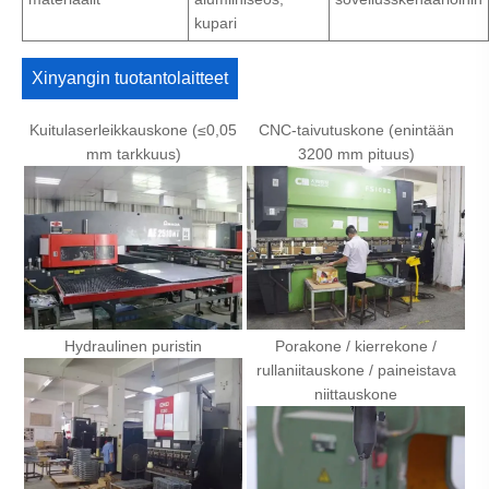
kupari
Xinyangin tuotantolaitteet
Kuitulaserleikkauskone (≤0,05
CNC-taivutuskone (enintään
mm tarkkuus)
3200 mm pituus)
Hydraulinen puristin
Porakone / kierrekone /
rullaniitauskone / paineistava
niittauskone