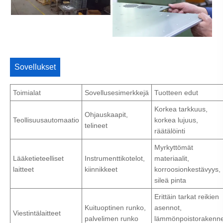
Sovellukset
Toimialat
Sovellusesimerkkejä
Tuotteen edut
Korkea tarkkuus,
Ohjauskaapit,
Teollisuusautomaatio
korkea lujuus,
telineet
räätälöinti
Myrkyttömät
Lääketieteelliset
Instrumenttikotelot,
materiaalit,
laitteet
kiinnikkeet
korroosionkestävyys,
sileä pinta
Erittäin tarkat reikien
Kuituoptinen runko,
asennot,
Viestintälaitteet
palvelimen runko
lämmönpoistorakenne