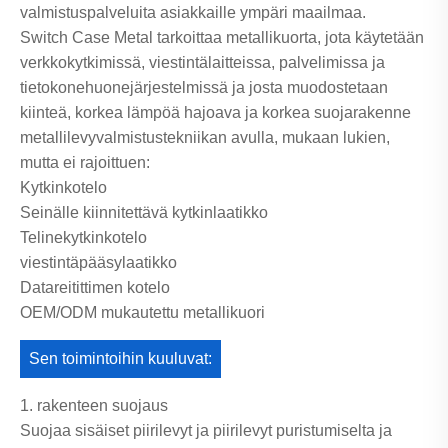
valmistuspalveluita asiakkaille ympäri maailmaa.
Switch Case Metal tarkoittaa metallikuorta, jota käytetään
verkkokytkimissä, viestintälaitteissa, palvelimissa ja
tietokonehuonejärjestelmissä ja josta muodostetaan
kiinteä, korkea lämpöä hajoava ja korkea suojarakenne
metallilevyvalmistustekniikan avulla, mukaan lukien,
mutta ei rajoittuen:
Kytkinkotelo
Seinälle kiinnitettävä kytkinlaatikko
Telinekytkinkotelo
viestintäpääsylaatikko
Datareitittimen kotelo
OEM/ODM mukautettu metallikuori
Sen toimintoihin kuuluvat:
1. rakenteen suojaus
Suojaa sisäiset piirilevyt ja piirilevyt puristumiselta ja