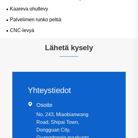
Kaareva ohutlevy
Palvelimen runko peltiä
CNC-levyä
Lähetä kysely
Yhteystiedot

Osoite
No. 243, Miaobianwang
Road, Shipai Town,
Dongguan City,
Guangdongin maakunta,