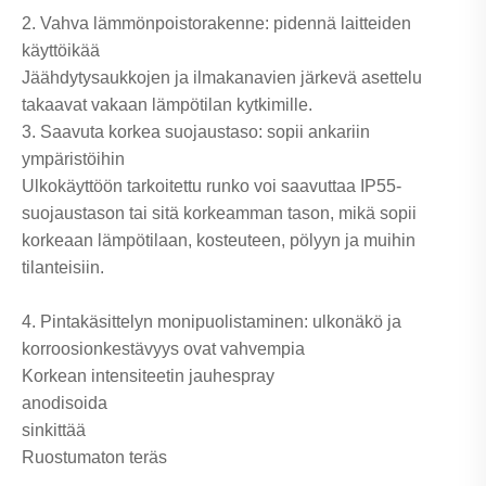
2. Vahva lämmönpoistorakenne: pidennä laitteiden
käyttöikää
Jäähdytysaukkojen ja ilmakanavien järkevä asettelu
takaavat vakaan lämpötilan kytkimille.
3. Saavuta korkea suojaustaso: sopii ankariin
ympäristöihin
Ulkokäyttöön tarkoitettu runko voi saavuttaa IP55-
suojaustason tai sitä korkeamman tason, mikä sopii
korkeaan lämpötilaan, kosteuteen, pölyyn ja muihin
tilanteisiin.
4. Pintakäsittelyn monipuolistaminen: ulkonäkö ja
korroosionkestävyys ovat vahvempia
Korkean intensiteetin jauhespray
anodisoida
sinkittää
Ruostumaton teräs