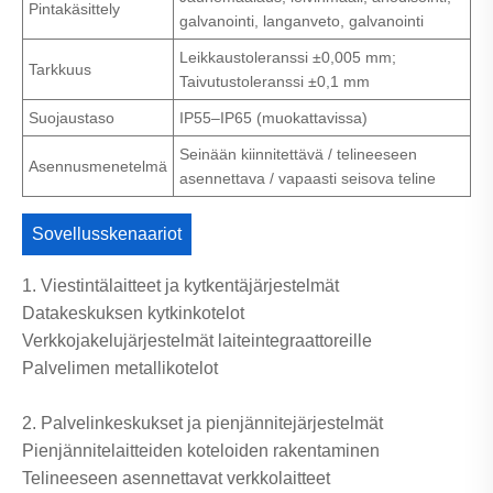
Pintakäsittely
galvanointi, langanveto, galvanointi
Leikkaustoleranssi ±0,005 mm;
Tarkkuus
Taivutustoleranssi ±0,1 mm
Suojaustaso
IP55–IP65 (muokattavissa)
Seinään kiinnitettävä / telineeseen
Asennusmenetelmä
asennettava / vapaasti seisova teline
Sovellusskenaariot
1. Viestintälaitteet ja kytkentäjärjestelmät
Datakeskuksen kytkinkotelot
Verkkojakelujärjestelmät laiteintegraattoreille
Palvelimen metallikotelot
2. Palvelinkeskukset ja pienjännitejärjestelmät
Pienjännitelaitteiden koteloiden rakentaminen
Telineeseen asennettavat verkkolaitteet