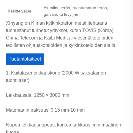
Alumiini, teräs, ruostumaton teräs,
Käsittelyalue
galvanoitu levy jne.
Xinyang on Kiinan kytkinkotelon metallitehtaana
tunnustanut tunnetut yritykset, kuten TOVIS (Korea),
China Telecom ja KaiLi Medical viestintäkoteloiden,
teollisten ohjauskoteloiden ja kytkinkoteloiden alalla.
Tuotantolaitteet
1. Kuitulaserleikkauskone (2000 W saksalainen
tuontilaser)
Leikkausala: 1250 × 3000 mm
Materiaalin paksuus: 0,15 mm-10 mm
Nopea leikkausnopeus, korkea tarkkuus, minimaalinen
kuona