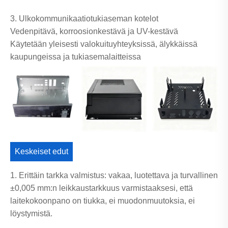
3. Ulkokommunikaatiotukiaseman kotelot
Vedenpitävä, korroosionkestävä ja UV-kestävä
Käytetään yleisesti valokuituyhteyksissä, älykkäissä
kaupungeissa ja tukiasemalaitteissa
Keskeiset edut
1. Erittäin tarkka valmistus: vakaa, luotettava ja turvallinen
±0,005 mm:n leikkaustarkkuus varmistaaksesi, että
laitekokoonpano on tiukka, ei muodonmuutoksia, ei
löystymistä.