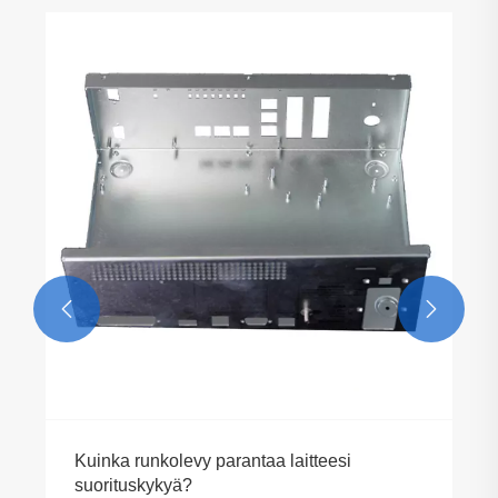
Kuinka tarkkuuslevyjen valmistus parantaa
valmistuksen tarkkuutta?
Katso lisää >>

