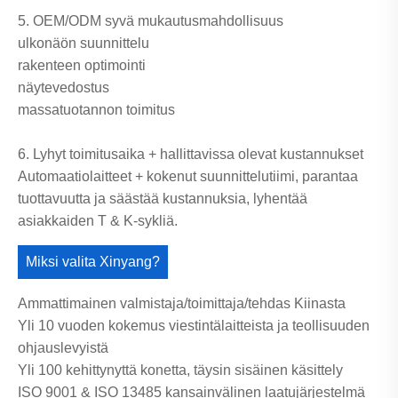
5. OEM/ODM syvä mukautusmahdollisuus
ulkonäön suunnittelu
rakenteen optimointi
näytevedostus
massatuotannon toimitus
6. Lyhyt toimitusaika + hallittavissa olevat kustannukset
Automaatiolaitteet + kokenut suunnittelutiimi, parantaa
tuottavuutta ja säästää kustannuksia, lyhentää
asiakkaiden T & K-sykliä.
Miksi valita Xinyang?
Ammattimainen valmistaja/toimittaja/tehdas Kiinasta
Yli 10 vuoden kokemus viestintälaitteista ja teollisuuden
ohjauslevyistä
Yli 100 kehittynyttä konetta, täysin sisäinen käsittely
ISO 9001 & ISO 13485 kansainvälinen laatujärjestelmä