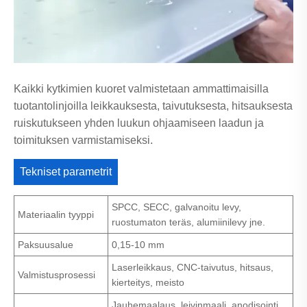
Kaikki kytkimien kuoret valmistetaan ammattimaisilla
tuotantolinjoilla leikkauksesta, taivutuksesta, hitsauksesta
ruiskutukseen yhden luukun ohjaamiseen laadun ja
toimituksen varmistamiseksi.
Tekniset parametrit
SPCC, SECC, galvanoitu levy,
Materiaalin tyyppi
ruostumaton teräs, alumiinilevy jne.
Paksuusalue
0,15-10 mm
Laserleikkaus, CNC-taivutus, hitsaus,
Valmistusprosessi
kierteitys, meisto
Jauhemaalaus, leivinmaali, anodisointi,