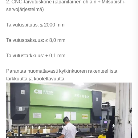
2. CNC-taivutuskone (japanilainen ohjain + Mitsubishi-
servojärjestelmä)
Taivutuspituus: ≤ 2000 mm
Taivutuspaksuus: ≤ 8,0 mm
Taivutustarkkuus: ± 0,1 mm
Parantaa huomattavasti kytkinkuoren rakenteellista
tarkkuutta ja kootettavuutta