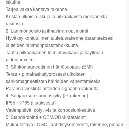
iskuilta
Tarjoa vakaa kantava rakenne
Kestää ulkoisia iskuja ja pitkäaikaista mekaanista
rasitusta
2. Lämmönpoisto ja ilmavirran optimointi
Hyväksy kohtuullinen tuuletusrakenne parantaaksesi
laitteiden lämmönpoistotehokkuutta
Taattu pitkäaikainen toimintavakaus ja käyttöiän
pidentäminen
3. Sähkömagneettinen häiriösuojaus (EMI)
Teräs + pintakäsittelyprosessi ulkoisten
sähkömagneettisten häiriöiden vähentämiseksi
Paranna viestintälaitteiden signaalin vakautta
4. Suojauksen suorituskyky (IP-rakenne)
IP55 ~ IP65 (tilauksesta)
Vedenpitävä, pölytiivis ja korroosionkestävä
5. Standardointi + OEM/ODM-räätälöinti
Mukautettava LOGO, jäähdytyselementti, rakenne, pinnan