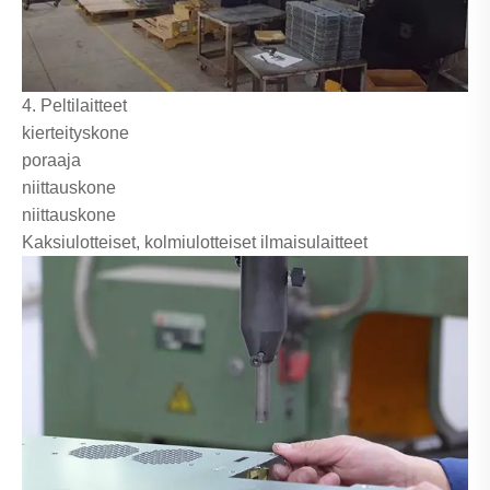
4. Peltilaitteet
kierteityskone
poraaja
niittauskone
niittauskone
Kaksiulotteiset, kolmiulotteiset ilmaisulaitteet