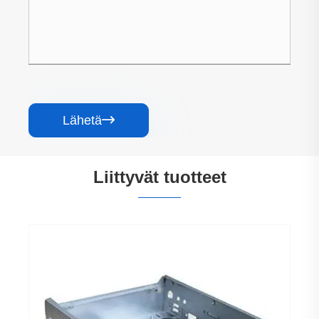
Lähetä

Liittyvät tuotteet
Kytkin ohutlevyjen käsittely
Katso lisää >>