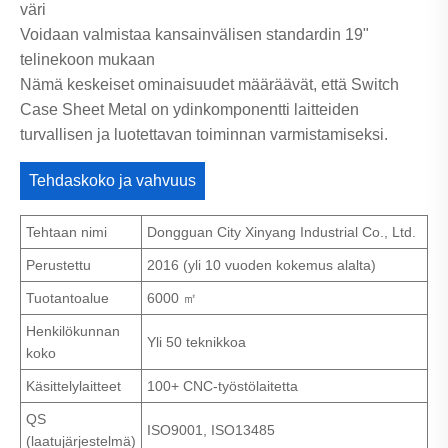
väri
Voidaan valmistaa kansainvälisen standardin 19"
telinekoon mukaan
Nämä keskeiset ominaisuudet määräävät, että Switch
Case Sheet Metal on ydinkomponentti laitteiden
turvallisen ja luotettavan toiminnan varmistamiseksi.
Tehdaskoko ja vahvuus
Tehtaan nimi
Dongguan City Xinyang Industrial Co., Ltd.
Perustettu
2016 (yli 10 vuoden kokemus alalta)
Tuotantoalue
6000 ㎡
Henkilökunnan
Yli 50 teknikkoa
koko
Käsittelylaitteet
100+ CNC-työstölaitetta
QS
ISO9001, ISO13485
(laatujärjestelmä)