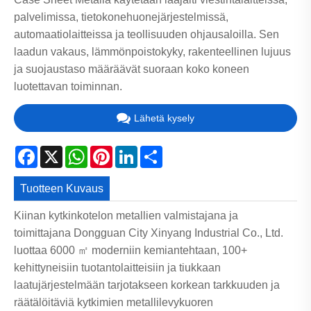
palvelimissa, tietokonehuonejärjestelmissä,
automaatiolaitteissa ja teollisuuden ohjausaloilla. Sen
laadun vakaus, lämmönpoistokyky, rakenteellinen lujuus
ja suojaustaso määräävät suoraan koko koneen
luotettavan toiminnan.
Lähetä kysely
Facebook
X
WhatsApp
Pinterest
LinkedIn
Share
Tuotteen Kuvaus
Kiinan kytkinkotelon metallien valmistajana ja
toimittajana Dongguan City Xinyang Industrial Co., Ltd.
luottaa 6000 ㎡ moderniin kemiantehtaan, 100+
kehittyneisiin tuotantolaitteisiin ja tiukkaan
laatujärjestelmään tarjotakseen korkean tarkkuuden ja
räätälöitäviä kytkimien metallilevykuoren