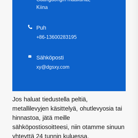
Kiina

Puh
+86-13600283195

Sähköposti
xy@dgsxy.com
Jos haluat tiedustella peltiä,
metallilevyjen käsittelyä, ohutlevyosia tai
hinnastoa, jätä meille
sähköpostiosoitteesi, niin otamme sinuun
yhteyttä 24 tunnin kuluessa.