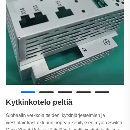
Kytkinkotelo peltiä
Globaalin verkkolaitteiden, kytkinjärjestelmien ja
viestintäinfrastruktuurin nopean kehityksen myötä Switch
Case Sheet Metalia käytetään laajalti viestintälaitteissa,