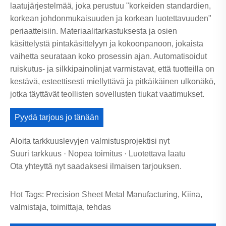
laatujärjestelmää, joka perustuu "korkeiden standardien,
korkean johdonmukaisuuden ja korkean luotettavuuden"
periaatteisiin. Materiaalitarkastuksesta ja osien
käsittelystä pintakäsittelyyn ja kokoonpanoon, jokaista
vaihetta seurataan koko prosessin ajan. Automatisoidut
ruiskutus- ja silkkipainolinjat varmistavat, että tuotteilla on
kestävä, esteettisesti miellyttävä ja pitkäikäinen ulkonäkö,
jotka täyttävät teollisten sovellusten tiukat vaatimukset.
Pyydä tarjous jo tänään
Aloita tarkkuuslevyjen valmistusprojektisi nyt
Suuri tarkkuus · Nopea toimitus · Luotettava laatu
Ota yhteyttä nyt saadaksesi ilmaisen tarjouksen.
Hot Tags: Precision Sheet Metal Manufacturing, Kiina,
valmistaja, toimittaja, tehdas