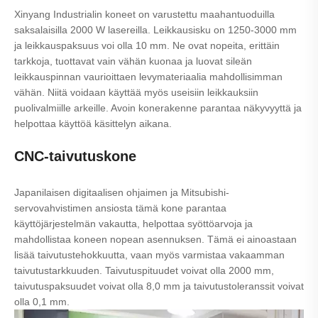
Xinyang Industrialin koneet on varustettu maahantuoduilla
saksalaisilla 2000 W lasereilla. Leikkausisku on 1250-3000 mm
ja leikkauspaksuus voi olla 10 mm. Ne ovat nopeita, erittäin
tarkkoja, tuottavat vain vähän kuonaa ja luovat sileän
leikkauspinnan vaurioittaen levymateriaalia mahdollisimman
vähän. Niitä voidaan käyttää myös useisiin leikkauksiin
puolivalmiille arkeille. Avoin konerakenne parantaa näkyvyyttä ja
helpottaa käyttöä käsittelyn aikana.
CNC-taivutuskone
Japanilaisen digitaalisen ohjaimen ja Mitsubishi-
servovahvistimen ansiosta tämä kone parantaa
käyttöjärjestelmän vakautta, helpottaa syöttöarvoja ja
mahdollistaa koneen nopean asennuksen. Tämä ei ainoastaan ​​
lisää taivutustehokkuutta, vaan myös varmistaa vakaamman
taivutustarkkuuden. Taivutuspituudet voivat olla 2000 mm,
taivutuspaksuudet voivat olla 8,0 mm ja taivutustoleranssit voivat
olla 0,1 mm.