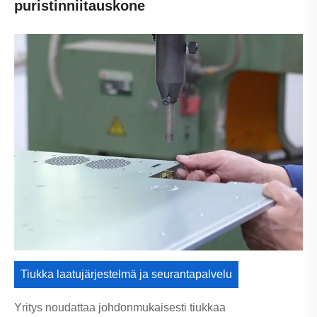
puristinniitauskone
Tiukka laatujärjestelmä ja seurantapalvelu
Yritys noudattaa johdonmukaisesti tiukkaa