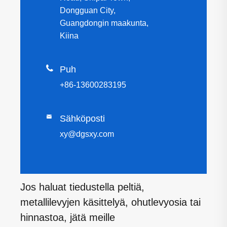
Dongguan City,
Guangdongin maakunta,
Kiina

Puh
+86-13600283195

Sähköposti
xy@dgsxy.com
Jos haluat tiedustella peltiä,
metallilevyjen käsittelyä, ohutlevyosia tai
hinnastoa, jätä meille