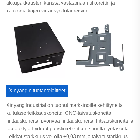
akkupakkausten kanssa vastaamaan ulkoreitin ja
kaukomatkojen virransyöttötarpeisiin.
Xinyangin tuotantolaitteet
Xinyang Industrial on tuonut markkinoille kehittyneitä
kuitulaserleikkauskoneita, CNC-taivutuskoneita,
niittauskoneita, pyörivää niittauskoneita, hitsauskoneita ja
räätälöityjä hydraulipuristimet erittäin suurilla työtasoilla.
Leikkaustarkkuus voi olla ±0,03 mm ja taivutustarkkuus