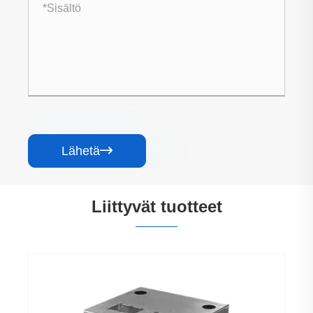
Lähetä

Liittyvät tuotteet