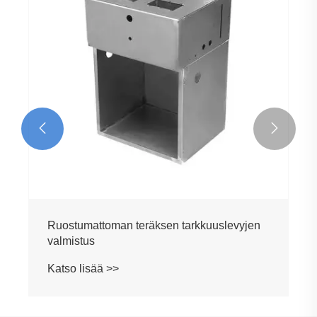


Ruostumattoman teräksen tarkkuuslevyjen
valmistus
Katso lisää >>