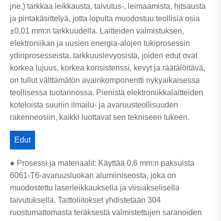
jne.) tarkkaa leikkausta, taivutus-, leimaamista, hitsausta
ja pintakäsittelyä, jotta lopulta muodostuu teollisia osia
±0,01 mm:n tarkkuudella. Laitteiden valmistuksen,
elektroniikan ja uusien energia-alojen tukiprosessin
ydinprosesseista, tarkkuuslevyosista, joiden edut ovat
korkea lujuus, korkea konsistenssi, kevyt ja räätälöitävä,
on tullut välttämätön avainkomponentti nykyaikaisessa
teollisessa tuotannossa. Pienistä elektroniikkalaitteiden
koteloista suuriin ilmailu- ja avaruusteollisuuden
rakenneosiin, kaikki luottavat sen tekniseen tukeen.
Edut
● Prosessi ja materiaalit: Käyttää 0,6 mm:n paksuista
6061-T6-avaruusluokan alumiiniseosta, joka on
muodostettu laserleikkauksella ja viisiakselisella
taivutuksella. Taittoliitokset yhdistetään 304
ruostumattomasta teräksestä valmistettujen saranoiden