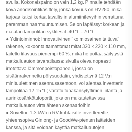
avulla. Kokonaispaino on vain 1,2 kg. Pinnalle tehdään
kova anodisointikäsittely, jonka kovuus on HV280, mikä
tarjoaa kaksi kertaa tavallisiin alumiinilevyihin verrattuna
paremman naarmuuntumisen. Se on läpäissyt korkean ja
matalan lämpötilan syklitestit -40 ℃ - 70 ℃.
● Ydintoiminnot: Innovatiivinen "kolmiosainen taittuva"
rakenne, kokoontaittamattomat mitat 320 × 220 × 110 mm,
taitettu tilavuus pienempi 60 %, mikä helpottaa säilytystä
matkailuauton tavaratilassa; sivulla oleva nopeasti
irrotettava lämmönpoistopaneeli, jossa on
sisäänrakennettu pölysuodatin, yhdistettynä 12 V:n
minituulettimen asennusasentoon, voi alentaa invertterin
lämpötilaa 12-15 ℃; varattu tupakansytyttimen liitäntä ja
aurinkosähkötuloportti, joka on mukautettavissa
matkailuauton virtalähteen skenaarioihin.
● Soveltuu 1-3 kWh:n RV-kohtaisille inverttereille,
yhteensopiva Ginlong- ja GoodWe-pienten laitteiden
kanssa, ja sitä voidaan käyttää matkailuautojen