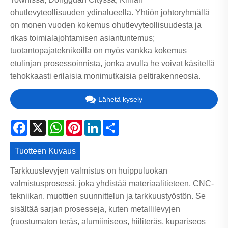
ohutlevyteollisuuden ydinalueella. Yhtiön johtoryhmällä
on monen vuoden kokemus ohutlevyteollisuudesta ja
rikas toimialajohtamisen asiantuntemus;
tuotantopajateknikoilla on myös vankka kokemus
etulinjan prosessoinnista, jonka avulla he voivat käsitellä
tehokkaasti erilaisia ​​monimutkaisia ​​peltirakenneosia.
Lähetä kysely
Facebook
X
WhatsApp
Pinterest
LinkedIn
Share
Tuotteen Kuvaus
Tarkkuuslevyjen valmistus on huippuluokan
valmistusprosessi, joka yhdistää materiaalitieteen, CNC-
tekniikan, muottien suunnittelun ja tarkkuustyöstön. Se
sisältää sarjan prosesseja, kuten metallilevyjen
(ruostumaton teräs, alumiiniseos, hiiliteräs, kupariseos